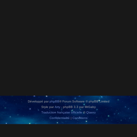
Développé par
phpBB
® Forum Software © phpBB Limited
Style par
Arty
- phpBB 3.3 par MrGaby
Traduction française officielle
©
Qiaeru
Confidentialité
|
Conditions