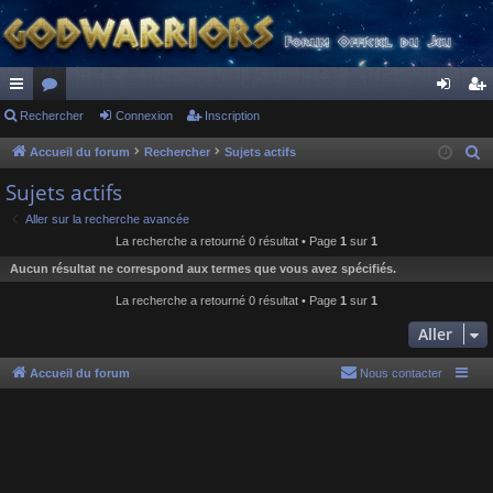
ac
Rechercher
or
Connexion
Inscription
on
ns
co
u
ne
cri
Accueil du forum
Rechercher
Sujets actifs
R
e
ur
m
xi
pti
Sujets actifs
c
ci
s
on
on
Aller sur la recherche avancée
h
La recherche a retourné 0 résultat • Page
1
sur
1
s
e
Aucun résultat ne correspond aux termes que vous avez spécifiés.
r
c
La recherche a retourné 0 résultat • Page
1
sur
1
h
Aller
e
r
Accueil du forum
Nous contacter