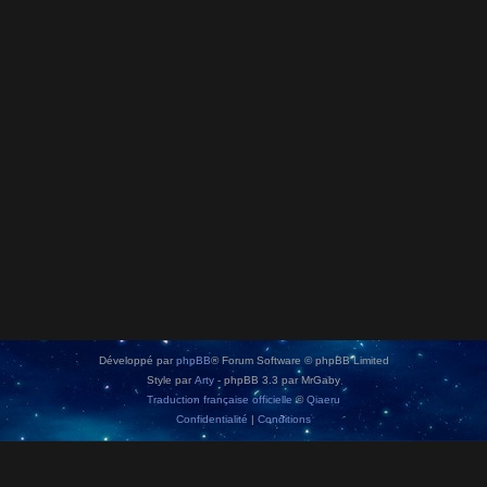
Développé par
phpBB
® Forum Software © phpBB Limited
Style par
Arty
- phpBB 3.3 par MrGaby
Traduction française officielle
©
Qiaeru
Confidentialité
|
Conditions