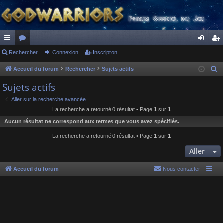
ac
Rechercher
or
Connexion
Inscription
on
ns
co
u
ne
cri
Accueil du forum
Rechercher
Sujets actifs
R
e
ur
m
xi
pti
Sujets actifs
c
ci
s
on
on
Aller sur la recherche avancée
h
La recherche a retourné 0 résultat • Page
1
sur
1
s
e
Aucun résultat ne correspond aux termes que vous avez spécifiés.
r
c
La recherche a retourné 0 résultat • Page
1
sur
1
h
Aller
e
r
Accueil du forum
Nous contacter