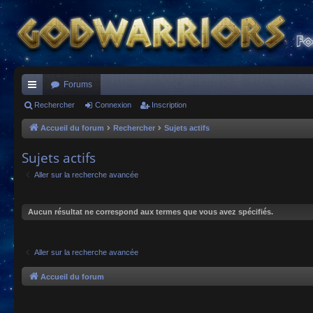
Forums
ac
Rechercher
Connexion
Inscription
co
Accueil du forum
Rechercher
Sujets actifs
ur
Sujets actifs
ci
Aller sur la recherche avancée
s
Aucun résultat ne correspond aux termes que vous avez spécifiés.
Aller sur la recherche avancée
Accueil du forum