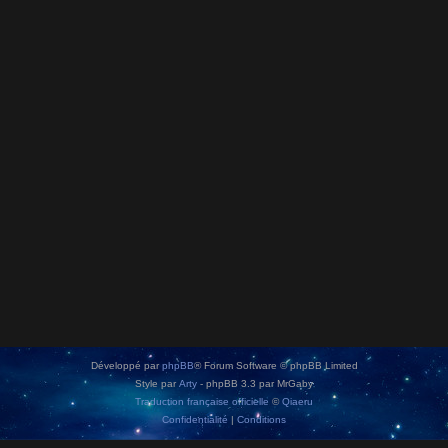
Développé par
phpBB
® Forum Software © phpBB Limited
Style par
Arty
- phpBB 3.3 par MrGaby
Traduction française officielle
©
Qiaeru
Confidentialité
|
Conditions