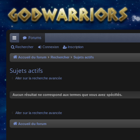
Forums
ac
Rechercher
Connexion
Inscription
co
Accueil du forum
Rechercher
Sujets actifs
ur
Sujets actifs
ci
Aller sur la recherche avancée
s
Aucun résultat ne correspond aux termes que vous avez spécifiés.
Aller sur la recherche avancée
Accueil du forum