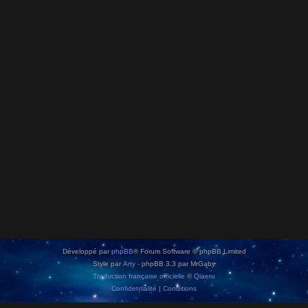
Développé par
phpBB
® Forum Software © phpBB Limited
Style par
Arty
- phpBB 3.3 par MrGaby
Traduction française officielle
©
Qiaeru
Confidentialité
|
Conditions