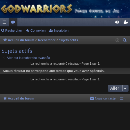
ac
Rechercher
or
Connexion
Inscription
on
ns
co
u
ne
cri
Accueil du forum
Rechercher
Sujets actifs
R
e
ur
m
xi
pti
Sujets actifs
c
ci
s
on
on
Aller sur la recherche avancée
h
La recherche a retourné 0 résultat • Page
1
sur
1
s
e
Aucun résultat ne correspond aux termes que vous avez spécifiés.
r
c
La recherche a retourné 0 résultat • Page
1
sur
1
h
Aller
e
r
Accueil du forum
Nous contacter