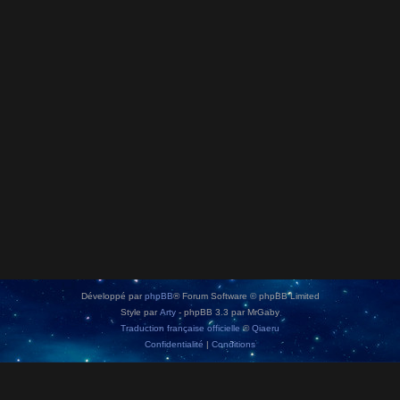
Développé par
phpBB
® Forum Software © phpBB Limited
Style par
Arty
- phpBB 3.3 par MrGaby
Traduction française officielle
©
Qiaeru
Confidentialité
|
Conditions