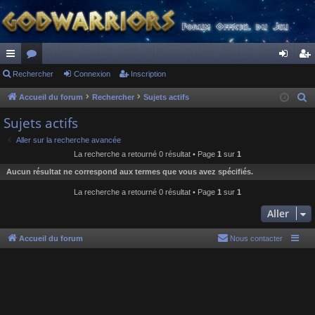
ac
Rechercher
or
Connexion
Inscription
on
ns
co
u
ne
cri
Accueil du forum
Rechercher
Sujets actifs
R
e
ur
m
xi
pti
Sujets actifs
c
ci
s
on
on
Aller sur la recherche avancée
h
La recherche a retourné 0 résultat • Page
1
sur
1
s
e
Aucun résultat ne correspond aux termes que vous avez spécifiés.
r
c
La recherche a retourné 0 résultat • Page
1
sur
1
h
Aller
e
r
Accueil du forum
Nous contacter