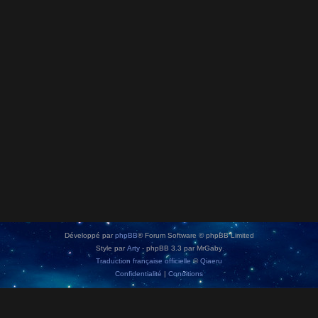
Développé par
phpBB
® Forum Software © phpBB Limited
Style par
Arty
- phpBB 3.3 par MrGaby
Traduction française officielle
©
Qiaeru
Confidentialité
|
Conditions