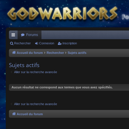
Forums
ac
Rechercher
Connexion
Inscription
co
Accueil du forum
Rechercher
Sujets actifs
ur
Sujets actifs
ci
Aller sur la recherche avancée
s
Aucun résultat ne correspond aux termes que vous avez spécifiés.
Aller sur la recherche avancée
Accueil du forum