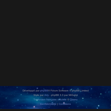
Développé par
phpBB
® Forum Software © phpBB Limited
Style par
Arty
- phpBB 3.3 par MrGaby
Traduction française officielle
©
Qiaeru
Confidentialité
|
Conditions