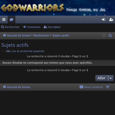
ac
Rechercher
or
Connexion
Inscription
on
ns
co
u
ne
cri
Accueil du forum
Rechercher
Sujets actifs
R
e
ur
m
xi
pti
Sujets actifs
c
ci
s
on
on
Aller sur la recherche avancée
h
La recherche a retourné 0 résultat • Page
1
sur
1
s
e
Aucun résultat ne correspond aux termes que vous avez spécifiés.
r
c
La recherche a retourné 0 résultat • Page
1
sur
1
h
Aller
e
r
Accueil du forum
Nous contacter