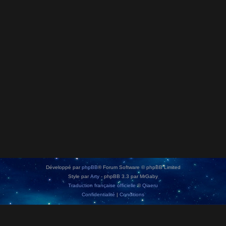
Développé par
phpBB
® Forum Software © phpBB Limited
Style par
Arty
- phpBB 3.3 par MrGaby
Traduction française officielle
©
Qiaeru
Confidentialité
|
Conditions