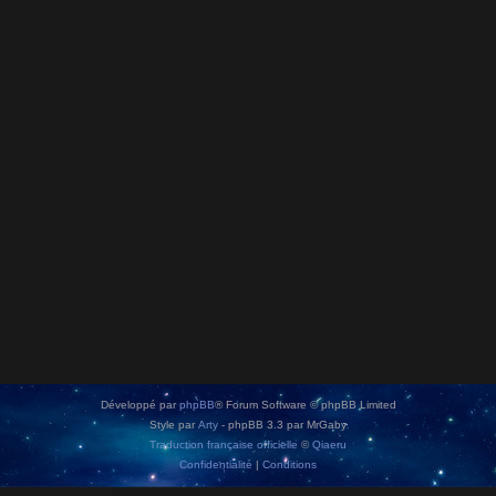
Développé par
phpBB
® Forum Software © phpBB Limited
Style par
Arty
- phpBB 3.3 par MrGaby
Traduction française officielle
©
Qiaeru
Confidentialité
|
Conditions