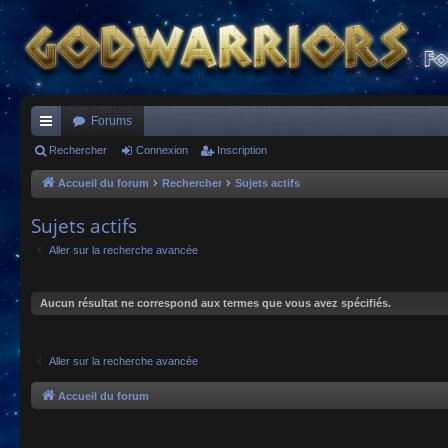
Forums
ac
Rechercher
Connexion
Inscription
co
Accueil du forum
Rechercher
Sujets actifs
ur
Sujets actifs
ci
Aller sur la recherche avancée
s
Aucun résultat ne correspond aux termes que vous avez spécifiés.
Aller sur la recherche avancée
Accueil du forum