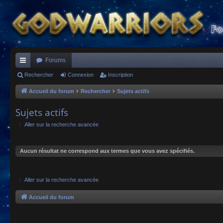
Forums
ac
Rechercher
Connexion
Inscription
co
Accueil du forum
Rechercher
Sujets actifs
ur
Sujets actifs
ci
Aller sur la recherche avancée
s
Aucun résultat ne correspond aux termes que vous avez spécifiés.
Aller sur la recherche avancée
Accueil du forum