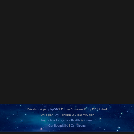
Développé par
phpBB
® Forum Software © phpBB Limited
Style par
Arty
- phpBB 3.3 par MrGaby
Traduction française officielle
©
Qiaeru
Confidentialité
|
Conditions