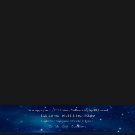
Développé par
phpBB
® Forum Software © phpBB Limited
Style par
Arty
- phpBB 3.3 par MrGaby
Traduction française officielle
©
Qiaeru
Confidentialité
|
Conditions