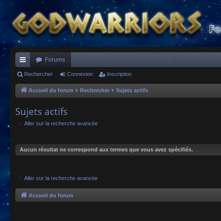
Forums
ac
Rechercher
Connexion
Inscription
co
Accueil du forum
Rechercher
Sujets actifs
ur
Sujets actifs
ci
Aller sur la recherche avancée
s
Aucun résultat ne correspond aux termes que vous avez spécifiés.
Aller sur la recherche avancée
Accueil du forum