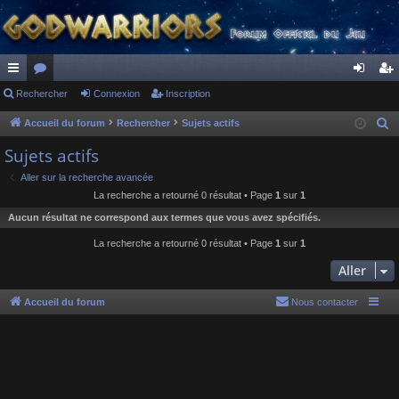
ac
Rechercher
or
Connexion
Inscription
on
ns
co
u
ne
cri
Accueil du forum
Rechercher
Sujets actifs
R
e
ur
m
xi
pti
Sujets actifs
c
ci
s
on
on
Aller sur la recherche avancée
h
La recherche a retourné 0 résultat • Page
1
sur
1
s
e
Aucun résultat ne correspond aux termes que vous avez spécifiés.
r
c
La recherche a retourné 0 résultat • Page
1
sur
1
h
Aller
e
r
Accueil du forum
Nous contacter