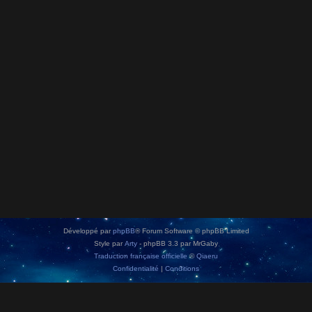
Développé par
phpBB
® Forum Software © phpBB Limited
Style par
Arty
- phpBB 3.3 par MrGaby
Traduction française officielle
©
Qiaeru
Confidentialité
|
Conditions