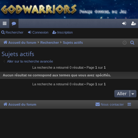
ac
Rechercher
or
Connexion
Inscription
on
ns
co
u
ne
cri
Accueil du forum
Rechercher
Sujets actifs
R
e
ur
m
xi
pti
Sujets actifs
c
ci
s
on
on
Aller sur la recherche avancée
h
La recherche a retourné 0 résultat • Page
1
sur
1
s
e
Aucun résultat ne correspond aux termes que vous avez spécifiés.
r
c
La recherche a retourné 0 résultat • Page
1
sur
1
h
Aller
e
r
Accueil du forum
Nous contacter