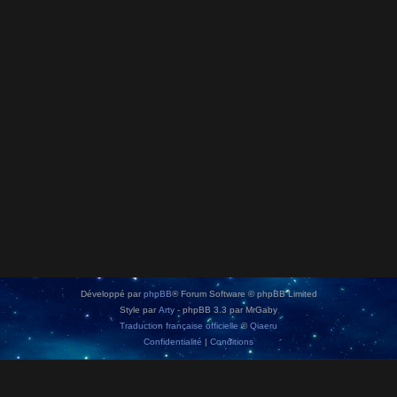
Développé par
phpBB
® Forum Software © phpBB Limited
Style par
Arty
- phpBB 3.3 par MrGaby
Traduction française officielle
©
Qiaeru
Confidentialité
|
Conditions