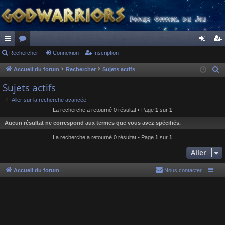
ac
Rechercher
or
Connexion
Inscription
on
ns
co
u
ne
cri
Accueil du forum
Rechercher
Sujets actifs
R
e
ur
m
xi
pti
Sujets actifs
c
ci
s
on
on
Aller sur la recherche avancée
h
La recherche a retourné 0 résultat • Page
1
sur
1
s
e
Aucun résultat ne correspond aux termes que vous avez spécifiés.
r
c
La recherche a retourné 0 résultat • Page
1
sur
1
h
Aller
e
r
Accueil du forum
Nous contacter