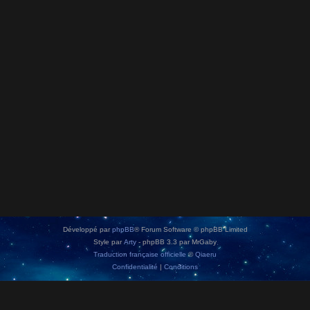
Développé par
phpBB
® Forum Software © phpBB Limited
Style par
Arty
- phpBB 3.3 par MrGaby
Traduction française officielle
©
Qiaeru
Confidentialité
|
Conditions