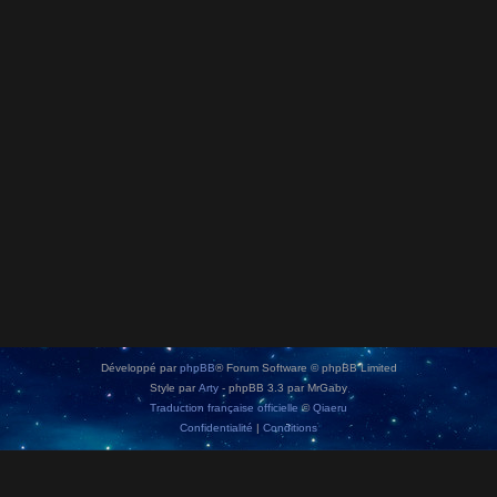
Développé par
phpBB
® Forum Software © phpBB Limited
Style par
Arty
- phpBB 3.3 par MrGaby
Traduction française officielle
©
Qiaeru
Confidentialité
|
Conditions