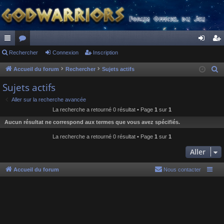
ac
Rechercher
or
Connexion
Inscription
on
ns
co
u
ne
cri
Accueil du forum
Rechercher
Sujets actifs
R
e
ur
m
xi
pti
Sujets actifs
c
ci
s
on
on
Aller sur la recherche avancée
h
La recherche a retourné 0 résultat • Page
1
sur
1
s
e
Aucun résultat ne correspond aux termes que vous avez spécifiés.
r
c
La recherche a retourné 0 résultat • Page
1
sur
1
h
Aller
e
r
Accueil du forum
Nous contacter