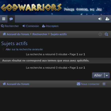
ac
Rechercher
or
Connexion
Inscription
on
ns
co
u
ne
cri
Accueil du forum
Rechercher
Sujets actifs
R
e
ur
m
xi
pti
Sujets actifs
c
ci
s
on
on
Aller sur la recherche avancée
h
La recherche a retourné 0 résultat • Page
1
sur
1
s
e
Aucun résultat ne correspond aux termes que vous avez spécifiés.
r
c
La recherche a retourné 0 résultat • Page
1
sur
1
h
Aller
e
r
Accueil du forum
Nous contacter