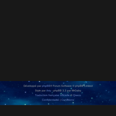
Développé par
phpBB
® Forum Software © phpBB Limited
Style par
Arty
- phpBB 3.3 par MrGaby
Traduction française officielle
©
Qiaeru
Confidentialité
|
Conditions