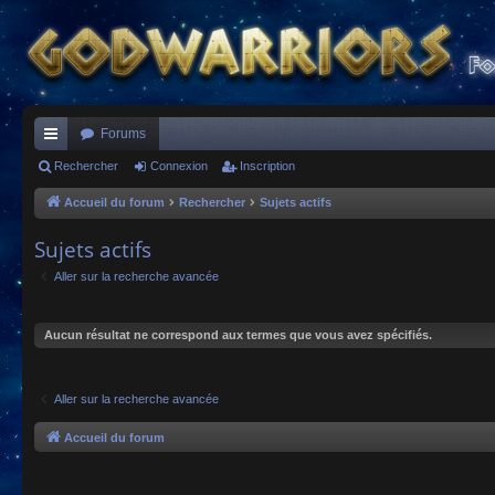
Forums
ac
Rechercher
Connexion
Inscription
co
Accueil du forum
Rechercher
Sujets actifs
ur
Sujets actifs
ci
Aller sur la recherche avancée
s
Aucun résultat ne correspond aux termes que vous avez spécifiés.
Aller sur la recherche avancée
Accueil du forum