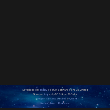
Développé par
phpBB
® Forum Software © phpBB Limited
Style par
Arty
- phpBB 3.3 par MrGaby
Traduction française officielle
©
Qiaeru
Confidentialité
|
Conditions