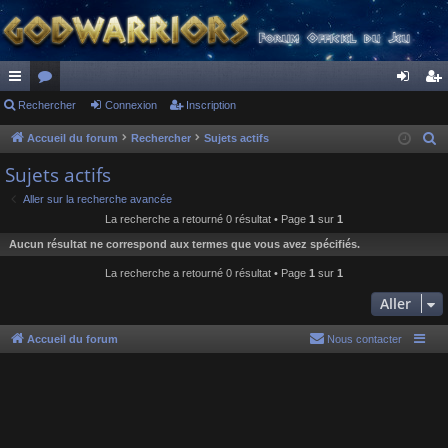
ac
Rechercher
or
Connexion
Inscription
on
ns
co
u
ne
cri
Accueil du forum
Rechercher
Sujets actifs
R
e
ur
m
xi
pti
Sujets actifs
c
ci
s
on
on
Aller sur la recherche avancée
h
La recherche a retourné 0 résultat • Page
1
sur
1
s
e
Aucun résultat ne correspond aux termes que vous avez spécifiés.
r
c
La recherche a retourné 0 résultat • Page
1
sur
1
h
Aller
e
r
Accueil du forum
Nous contacter