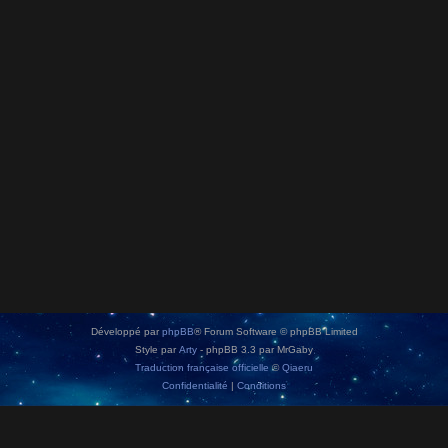
Développé par
phpBB
® Forum Software © phpBB Limited
Style par
Arty
- phpBB 3.3 par MrGaby
Traduction française officielle
©
Qiaeru
Confidentialité
|
Conditions