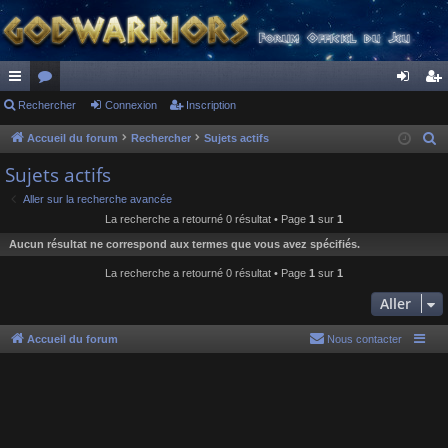
ac
Rechercher
or
Connexion
Inscription
on
ns
co
u
ne
cri
Accueil du forum
Rechercher
Sujets actifs
R
e
ur
m
xi
pti
Sujets actifs
c
ci
s
on
on
Aller sur la recherche avancée
h
La recherche a retourné 0 résultat • Page
1
sur
1
s
e
Aucun résultat ne correspond aux termes que vous avez spécifiés.
r
c
La recherche a retourné 0 résultat • Page
1
sur
1
h
Aller
e
r
Accueil du forum
Nous contacter