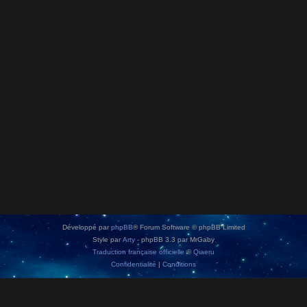
Développé par
phpBB
® Forum Software © phpBB Limited
Style par
Arty
- phpBB 3.3 par MrGaby
Traduction française officielle
©
Qiaeru
Confidentialité
|
Conditions