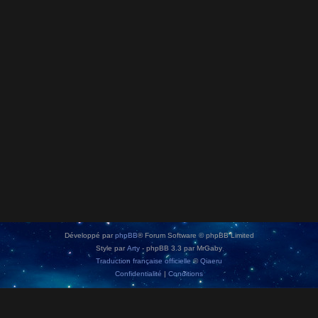
Développé par
phpBB
® Forum Software © phpBB Limited
Style par
Arty
- phpBB 3.3 par MrGaby
Traduction française officielle
©
Qiaeru
Confidentialité
|
Conditions