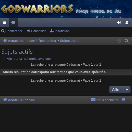
ac
Rechercher
or
Connexion
Inscription
on
ns
co
u
ne
cri
Accueil du forum
Rechercher
Sujets actifs
R
e
ur
m
xi
pti
Sujets actifs
c
ci
s
on
on
Aller sur la recherche avancée
h
La recherche a retourné 0 résultat • Page
1
sur
1
s
e
Aucun résultat ne correspond aux termes que vous avez spécifiés.
r
c
La recherche a retourné 0 résultat • Page
1
sur
1
h
Aller
e
r
Accueil du forum
Nous contacter