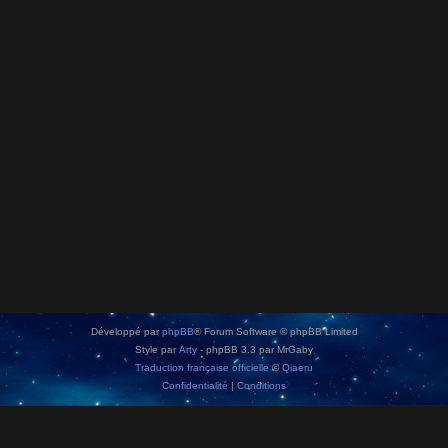
Développé par
phpBB
® Forum Software © phpBB Limited
Style par
Arty
- phpBB 3.3 par MrGaby
Traduction française officielle
©
Qiaeru
Confidentialité
|
Conditions