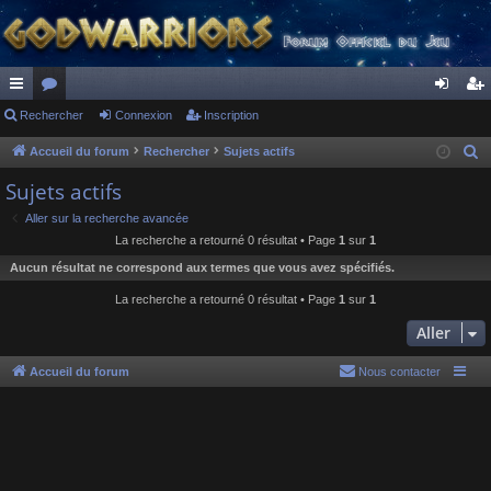
ac
Rechercher
or
Connexion
Inscription
on
ns
co
u
ne
cri
Accueil du forum
Rechercher
Sujets actifs
R
e
ur
m
xi
pti
Sujets actifs
c
ci
s
on
on
Aller sur la recherche avancée
h
La recherche a retourné 0 résultat • Page
1
sur
1
s
e
Aucun résultat ne correspond aux termes que vous avez spécifiés.
r
c
La recherche a retourné 0 résultat • Page
1
sur
1
h
Aller
e
r
Accueil du forum
Nous contacter