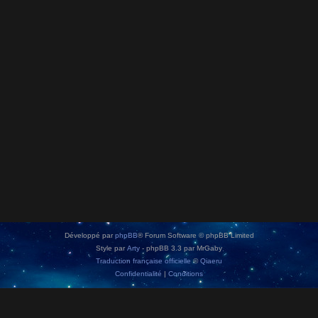
Développé par
phpBB
® Forum Software © phpBB Limited
Style par
Arty
- phpBB 3.3 par MrGaby
Traduction française officielle
©
Qiaeru
Confidentialité
|
Conditions