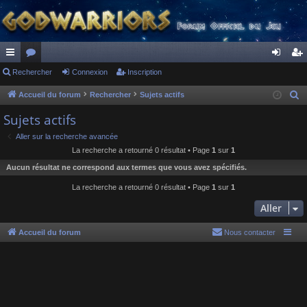
ac
Rechercher
or
Connexion
Inscription
on
ns
co
u
ne
cri
Accueil du forum
Rechercher
Sujets actifs
R
e
ur
m
xi
pti
Sujets actifs
c
ci
s
on
on
Aller sur la recherche avancée
h
La recherche a retourné 0 résultat • Page
1
sur
1
s
e
Aucun résultat ne correspond aux termes que vous avez spécifiés.
r
c
La recherche a retourné 0 résultat • Page
1
sur
1
h
Aller
e
r
Accueil du forum
Nous contacter