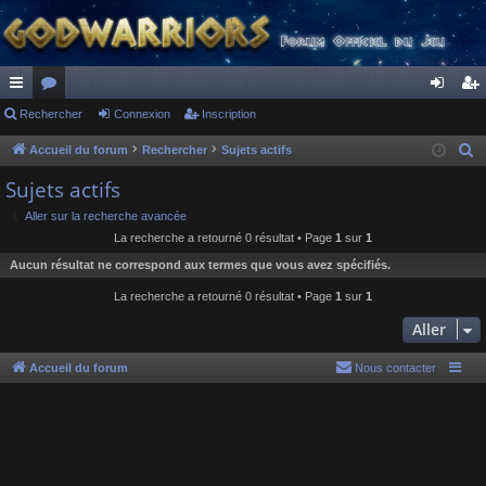
ac
Rechercher
or
Connexion
Inscription
on
ns
co
u
ne
cri
Accueil du forum
Rechercher
Sujets actifs
R
e
ur
m
xi
pti
Sujets actifs
c
ci
s
on
on
Aller sur la recherche avancée
h
La recherche a retourné 0 résultat • Page
1
sur
1
s
e
Aucun résultat ne correspond aux termes que vous avez spécifiés.
r
c
La recherche a retourné 0 résultat • Page
1
sur
1
h
Aller
e
r
Accueil du forum
Nous contacter