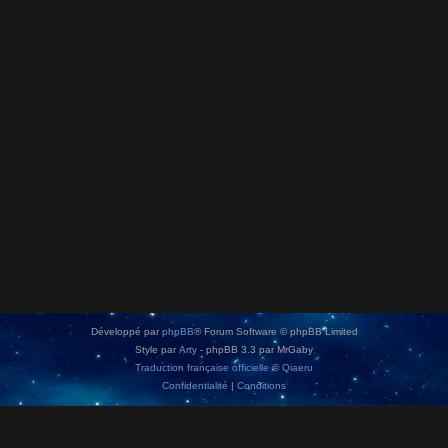
Développé par
phpBB
® Forum Software © phpBB Limited
Style par
Arty
- phpBB 3.3 par MrGaby
Traduction française officielle
©
Qiaeru
Confidentialité
|
Conditions