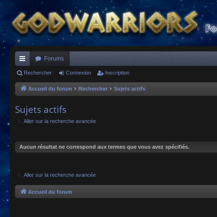
Forums
ac
Rechercher
Connexion
Inscription
co
Accueil du forum
Rechercher
Sujets actifs
ur
Sujets actifs
ci
Aller sur la recherche avancée
s
Aucun résultat ne correspond aux termes que vous avez spécifiés.
Aller sur la recherche avancée
Accueil du forum