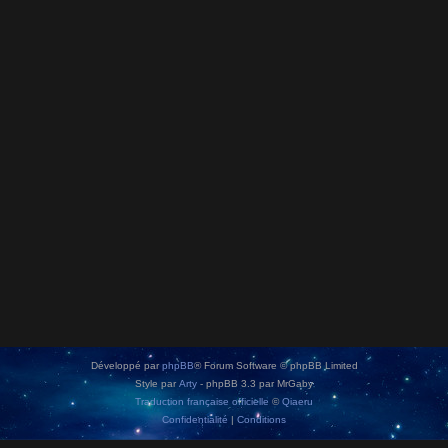
Développé par
phpBB
® Forum Software © phpBB Limited
Style par
Arty
- phpBB 3.3 par MrGaby
Traduction française officielle
©
Qiaeru
Confidentialité
|
Conditions