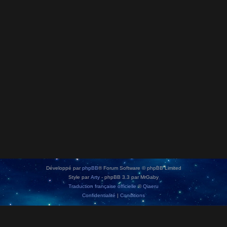
Développé par
phpBB
® Forum Software © phpBB Limited
Style par
Arty
- phpBB 3.3 par MrGaby
Traduction française officielle
©
Qiaeru
Confidentialité
|
Conditions