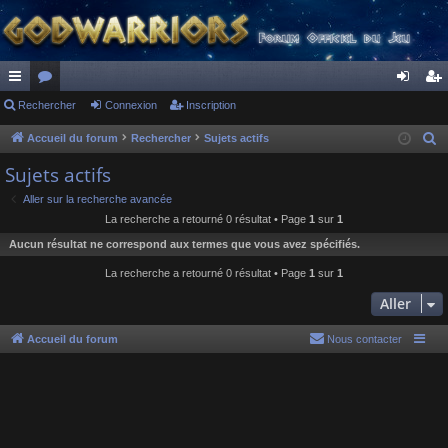
ac
Rechercher
or
Connexion
Inscription
on
ns
co
u
ne
cri
Accueil du forum
Rechercher
Sujets actifs
R
e
ur
m
xi
pti
Sujets actifs
c
ci
s
on
on
Aller sur la recherche avancée
h
La recherche a retourné 0 résultat • Page
1
sur
1
s
e
Aucun résultat ne correspond aux termes que vous avez spécifiés.
r
c
La recherche a retourné 0 résultat • Page
1
sur
1
h
Aller
e
r
Accueil du forum
Nous contacter