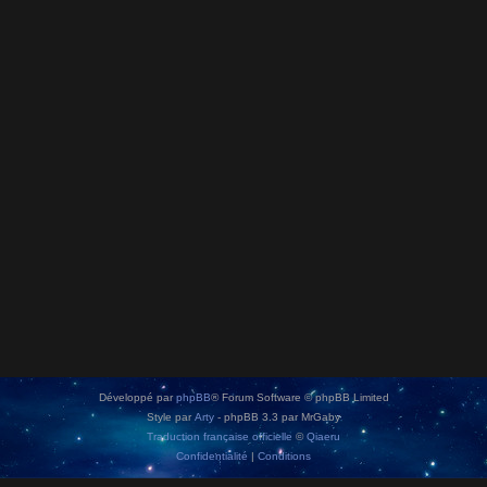
Développé par
phpBB
® Forum Software © phpBB Limited
Style par
Arty
- phpBB 3.3 par MrGaby
Traduction française officielle
©
Qiaeru
Confidentialité
|
Conditions