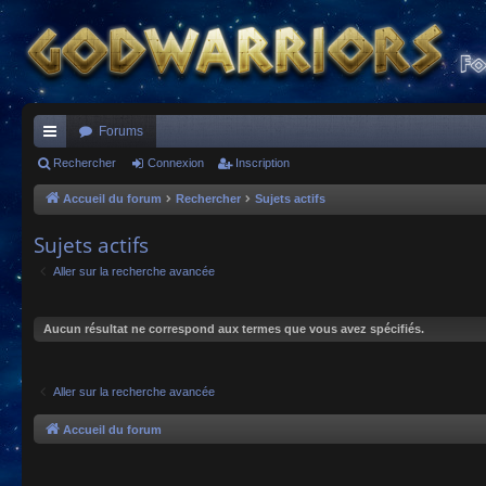
Forums
ac
Rechercher
Connexion
Inscription
co
Accueil du forum
Rechercher
Sujets actifs
ur
Sujets actifs
ci
Aller sur la recherche avancée
s
Aucun résultat ne correspond aux termes que vous avez spécifiés.
Aller sur la recherche avancée
Accueil du forum