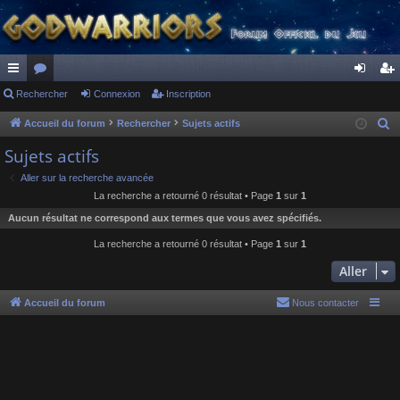
ac
Rechercher
or
Connexion
Inscription
on
ns
co
u
ne
cri
Accueil du forum
Rechercher
Sujets actifs
R
e
ur
m
xi
pti
Sujets actifs
c
ci
s
on
on
Aller sur la recherche avancée
h
La recherche a retourné 0 résultat • Page
1
sur
1
s
e
Aucun résultat ne correspond aux termes que vous avez spécifiés.
r
c
La recherche a retourné 0 résultat • Page
1
sur
1
h
Aller
e
r
Accueil du forum
Nous contacter