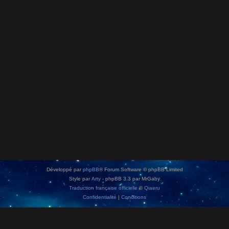
Développé par
phpBB
® Forum Software © phpBB Limited
Style par
Arty
- phpBB 3.3 par MrGaby
Traduction française officielle
©
Qiaeru
Confidentialité
|
Conditions