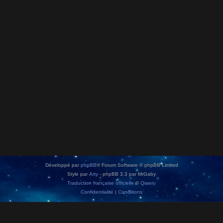
Développé par
phpBB
® Forum Software © phpBB Limited
Style par
Arty
- phpBB 3.3 par MrGaby
Traduction française officielle
©
Qiaeru
Confidentialité
|
Conditions