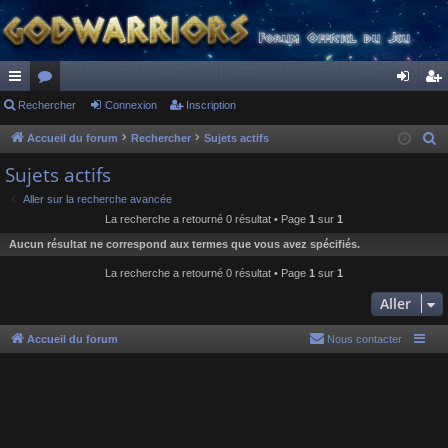
ac
Rechercher
or
Connexion
Inscription
on
ns
co
u
ne
cri
Accueil du forum
Rechercher
Sujets actifs
R
e
ur
m
xi
pti
Sujets actifs
c
ci
s
on
on
Aller sur la recherche avancée
h
La recherche a retourné 0 résultat • Page
1
sur
1
s
e
Aucun résultat ne correspond aux termes que vous avez spécifiés.
r
c
La recherche a retourné 0 résultat • Page
1
sur
1
h
Aller
e
r
Accueil du forum
Nous contacter