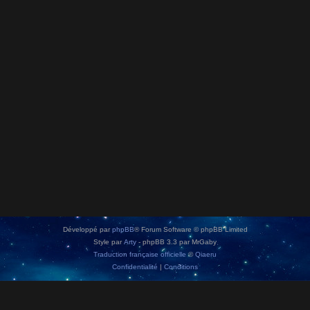
Développé par
phpBB
® Forum Software © phpBB Limited
Style par
Arty
- phpBB 3.3 par MrGaby
Traduction française officielle
©
Qiaeru
Confidentialité
|
Conditions