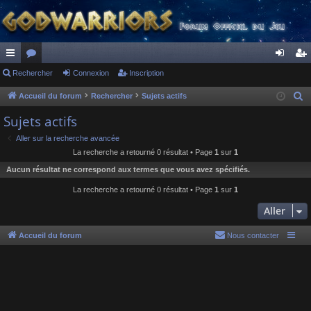
ac
Rechercher
or
Connexion
Inscription
on
ns
co
u
ne
cri
Accueil du forum
Rechercher
Sujets actifs
R
e
ur
m
xi
pti
Sujets actifs
c
ci
s
on
on
Aller sur la recherche avancée
h
La recherche a retourné 0 résultat • Page
1
sur
1
s
e
Aucun résultat ne correspond aux termes que vous avez spécifiés.
r
c
La recherche a retourné 0 résultat • Page
1
sur
1
h
Aller
e
r
Accueil du forum
Nous contacter