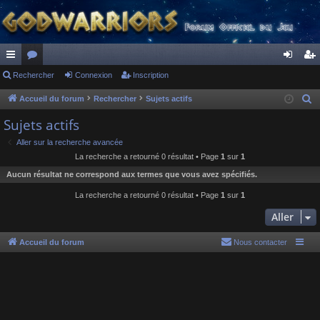
ac
Rechercher
or
Connexion
Inscription
on
ns
co
u
ne
cri
Accueil du forum
Rechercher
Sujets actifs
R
e
ur
m
xi
pti
Sujets actifs
c
ci
s
on
on
Aller sur la recherche avancée
h
La recherche a retourné 0 résultat • Page
1
sur
1
s
e
Aucun résultat ne correspond aux termes que vous avez spécifiés.
r
c
La recherche a retourné 0 résultat • Page
1
sur
1
h
Aller
e
r
Accueil du forum
Nous contacter