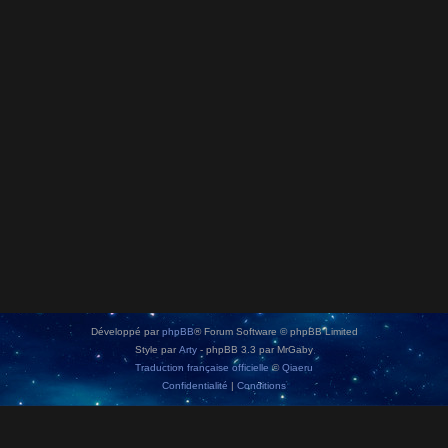
Développé par
phpBB
® Forum Software © phpBB Limited
Style par
Arty
- phpBB 3.3 par MrGaby
Traduction française officielle
©
Qiaeru
Confidentialité
|
Conditions