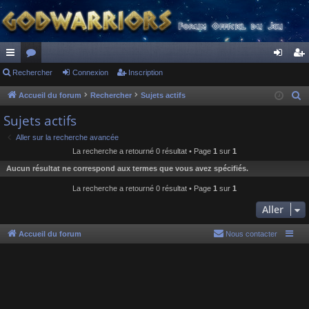
ac
Rechercher
or
Connexion
Inscription
on
ns
co
u
ne
cri
Accueil du forum
Rechercher
Sujets actifs
R
e
ur
m
xi
pti
Sujets actifs
c
ci
s
on
on
Aller sur la recherche avancée
h
La recherche a retourné 0 résultat • Page
1
sur
1
s
e
Aucun résultat ne correspond aux termes que vous avez spécifiés.
r
c
La recherche a retourné 0 résultat • Page
1
sur
1
h
Aller
e
r
Accueil du forum
Nous contacter