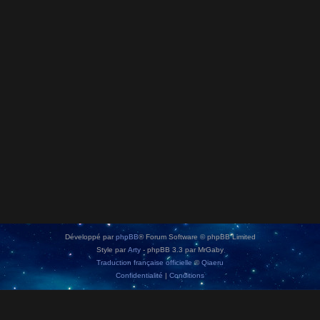
Développé par
phpBB
® Forum Software © phpBB Limited
Style par
Arty
- phpBB 3.3 par MrGaby
Traduction française officielle
©
Qiaeru
Confidentialité
|
Conditions