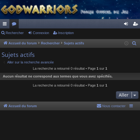
ac
Rechercher
or
Connexion
Inscription
on
ns
co
u
ne
cri
Accueil du forum
Rechercher
Sujets actifs
R
e
ur
m
xi
pti
Sujets actifs
c
ci
s
on
on
Aller sur la recherche avancée
h
La recherche a retourné 0 résultat • Page
1
sur
1
s
e
Aucun résultat ne correspond aux termes que vous avez spécifiés.
r
c
La recherche a retourné 0 résultat • Page
1
sur
1
h
Aller
e
r
Accueil du forum
Nous contacter