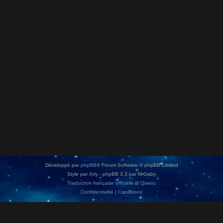
Développé par
phpBB
® Forum Software © phpBB Limited
Style par
Arty
- phpBB 3.3 par MrGaby
Traduction française officielle
©
Qiaeru
Confidentialité
|
Conditions