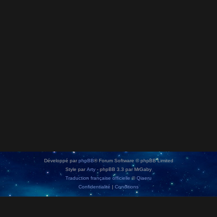
Développé par
phpBB
® Forum Software © phpBB Limited
Style par
Arty
- phpBB 3.3 par MrGaby
Traduction française officielle
©
Qiaeru
Confidentialité
|
Conditions