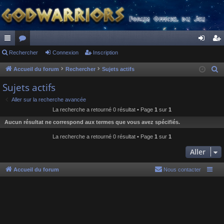
ac
Rechercher
or
Connexion
Inscription
on
ns
co
u
ne
cri
Accueil du forum
Rechercher
Sujets actifs
R
e
ur
m
xi
pti
Sujets actifs
c
ci
s
on
on
Aller sur la recherche avancée
h
La recherche a retourné 0 résultat • Page
1
sur
1
s
e
Aucun résultat ne correspond aux termes que vous avez spécifiés.
r
c
La recherche a retourné 0 résultat • Page
1
sur
1
h
Aller
e
r
Accueil du forum
Nous contacter