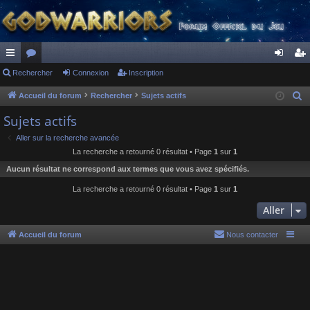
ac
Rechercher
or
Connexion
Inscription
on
ns
co
u
ne
cri
Accueil du forum
Rechercher
Sujets actifs
R
e
ur
m
xi
pti
Sujets actifs
c
ci
s
on
on
Aller sur la recherche avancée
h
La recherche a retourné 0 résultat • Page
1
sur
1
s
e
Aucun résultat ne correspond aux termes que vous avez spécifiés.
r
c
La recherche a retourné 0 résultat • Page
1
sur
1
h
Aller
e
r
Accueil du forum
Nous contacter