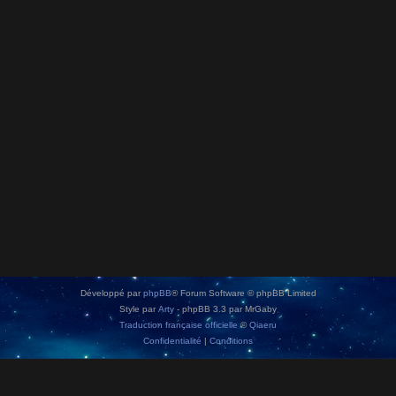
Développé par
phpBB
® Forum Software © phpBB Limited
Style par
Arty
- phpBB 3.3 par MrGaby
Traduction française officielle
©
Qiaeru
Confidentialité
|
Conditions