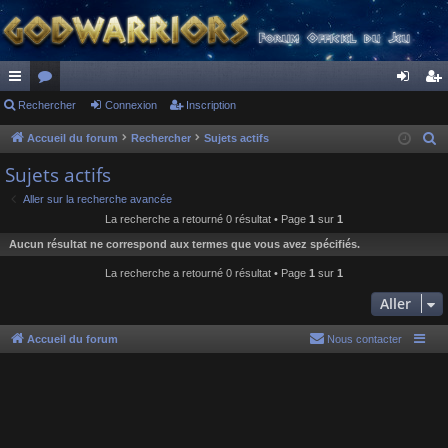
ac
Rechercher
or
Connexion
Inscription
on
ns
co
u
ne
cri
Accueil du forum
Rechercher
Sujets actifs
R
e
ur
m
xi
pti
Sujets actifs
c
ci
s
on
on
Aller sur la recherche avancée
h
La recherche a retourné 0 résultat • Page
1
sur
1
s
e
Aucun résultat ne correspond aux termes que vous avez spécifiés.
r
c
La recherche a retourné 0 résultat • Page
1
sur
1
h
Aller
e
r
Accueil du forum
Nous contacter