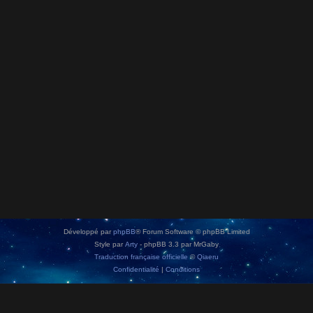
Développé par
phpBB
® Forum Software © phpBB Limited
Style par
Arty
- phpBB 3.3 par MrGaby
Traduction française officielle
©
Qiaeru
Confidentialité
|
Conditions