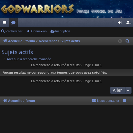
ac
Rechercher
or
Connexion
Inscription
on
ns
co
u
ne
cri
Accueil du forum
Rechercher
Sujets actifs
R
e
ur
m
xi
pti
Sujets actifs
c
ci
s
on
on
Aller sur la recherche avancée
h
La recherche a retourné 0 résultat • Page
1
sur
1
s
e
Aucun résultat ne correspond aux termes que vous avez spécifiés.
r
c
La recherche a retourné 0 résultat • Page
1
sur
1
h
Aller
e
r
Accueil du forum
Nous contacter