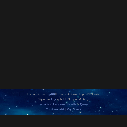
Développé par
phpBB
® Forum Software © phpBB Limited
Style par
Arty
- phpBB 3.3 par MrGaby
Traduction française officielle
©
Qiaeru
Confidentialité
|
Conditions