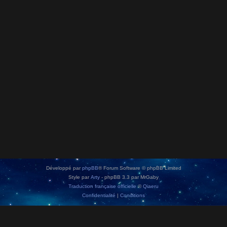
Développé par
phpBB
® Forum Software © phpBB Limited
Style par
Arty
- phpBB 3.3 par MrGaby
Traduction française officielle
©
Qiaeru
Confidentialité
|
Conditions