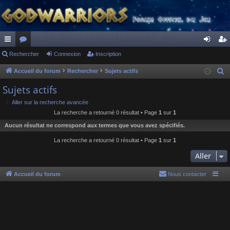
ac
Rechercher
or
Connexion
Inscription
on
ns
co
u
ne
cri
Accueil du forum
Rechercher
Sujets actifs
R
e
ur
m
xi
pti
Sujets actifs
c
ci
s
on
on
Aller sur la recherche avancée
h
La recherche a retourné 0 résultat • Page
1
sur
1
s
e
Aucun résultat ne correspond aux termes que vous avez spécifiés.
r
c
La recherche a retourné 0 résultat • Page
1
sur
1
h
Aller
e
r
Accueil du forum
Nous contacter