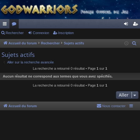
ac
Rechercher
or
Connexion
Inscription
on
ns
co
u
ne
cri
Accueil du forum
Rechercher
Sujets actifs
R
e
ur
m
xi
pti
Sujets actifs
c
ci
s
on
on
Aller sur la recherche avancée
h
La recherche a retourné 0 résultat • Page
1
sur
1
s
e
Aucun résultat ne correspond aux termes que vous avez spécifiés.
r
c
La recherche a retourné 0 résultat • Page
1
sur
1
h
Aller
e
r
Accueil du forum
Nous contacter