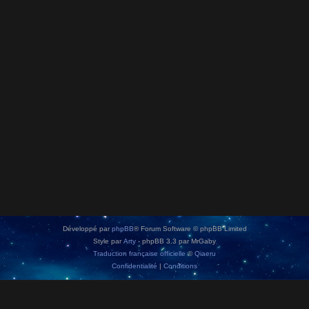
Développé par
phpBB
® Forum Software © phpBB Limited
Style par
Arty
- phpBB 3.3 par MrGaby
Traduction française officielle
©
Qiaeru
Confidentialité
|
Conditions