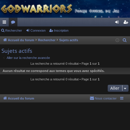
ac
Rechercher
or
Connexion
Inscription
on
ns
co
u
ne
cri
Accueil du forum
Rechercher
Sujets actifs
R
e
ur
m
xi
pti
Sujets actifs
c
ci
s
on
on
Aller sur la recherche avancée
h
La recherche a retourné 0 résultat • Page
1
sur
1
s
e
Aucun résultat ne correspond aux termes que vous avez spécifiés.
r
c
La recherche a retourné 0 résultat • Page
1
sur
1
h
Aller
e
r
Accueil du forum
Nous contacter