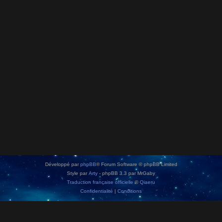
Développé par
phpBB
® Forum Software © phpBB Limited
Style par
Arty
- phpBB 3.3 par MrGaby
Traduction française officielle
©
Qiaeru
Confidentialité
|
Conditions