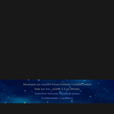
Développé par
phpBB
® Forum Software © phpBB Limited
Style par
Arty
- phpBB 3.3 par MrGaby
Traduction française officielle
©
Qiaeru
Confidentialité
|
Conditions