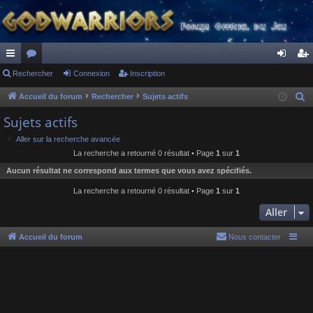
ac
Rechercher
or
Connexion
Inscription
on
ns
co
u
ne
cri
Accueil du forum
Rechercher
Sujets actifs
R
e
ur
m
xi
pti
Sujets actifs
c
ci
s
on
on
Aller sur la recherche avancée
h
La recherche a retourné 0 résultat • Page
1
sur
1
s
e
Aucun résultat ne correspond aux termes que vous avez spécifiés.
r
c
La recherche a retourné 0 résultat • Page
1
sur
1
h
Aller
e
r
Accueil du forum
Nous contacter