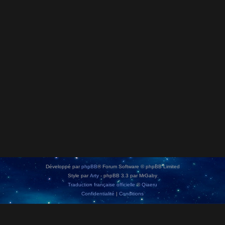
Développé par
phpBB
® Forum Software © phpBB Limited
Style par
Arty
- phpBB 3.3 par MrGaby
Traduction française officielle
©
Qiaeru
Confidentialité
|
Conditions