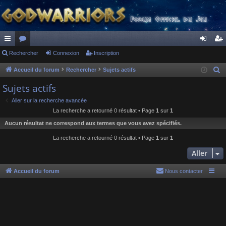
ac
Rechercher
or
Connexion
Inscription
on
ns
co
u
ne
cri
Accueil du forum
Rechercher
Sujets actifs
R
e
ur
m
xi
pti
Sujets actifs
c
ci
s
on
on
Aller sur la recherche avancée
h
La recherche a retourné 0 résultat • Page
1
sur
1
s
e
Aucun résultat ne correspond aux termes que vous avez spécifiés.
r
c
La recherche a retourné 0 résultat • Page
1
sur
1
h
Aller
e
r
Accueil du forum
Nous contacter