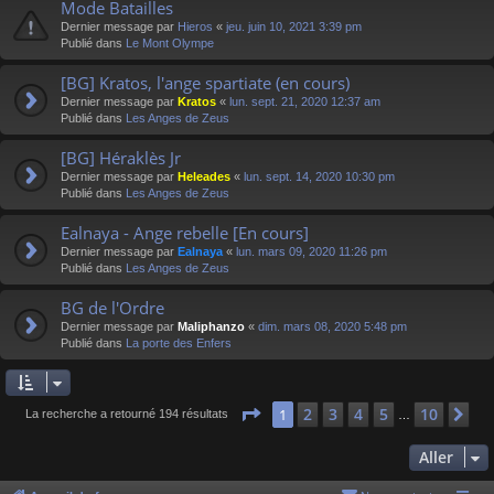
Mode Batailles
Dernier message par
Hieros
«
jeu. juin 10, 2021 3:39 pm
Publié dans
Le Mont Olympe
[BG] Kratos, l'ange spartiate (en cours)
Dernier message par
Kratos
«
lun. sept. 21, 2020 12:37 am
Publié dans
Les Anges de Zeus
[BG] Héraklès Jr
Dernier message par
Heleades
«
lun. sept. 14, 2020 10:30 pm
Publié dans
Les Anges de Zeus
Ealnaya - Ange rebelle [En cours]
Dernier message par
Ealnaya
«
lun. mars 09, 2020 11:26 pm
Publié dans
Les Anges de Zeus
BG de l'Ordre
Dernier message par
Maliphanzo
«
dim. mars 08, 2020 5:48 pm
Publié dans
La porte des Enfers
Page
1
sur
10
2
3
4
5
10
1
Su
La recherche a retourné 194 résultats
…
Aller