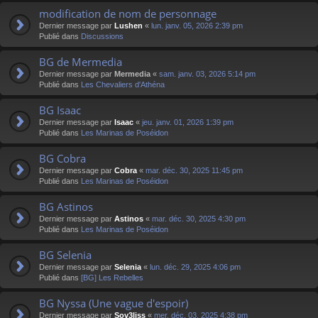
modification de nom de personnage
Dernier message par
Lushen
«
lun. janv. 05, 2026 2:39 pm
Publié dans
Discussions
BG de Mermedia
Dernier message par
Mermedia
«
sam. janv. 03, 2026 5:14 pm
Publié dans
Les Chevaliers d'Athéna
BG Isaac
Dernier message par
Isaac
«
jeu. janv. 01, 2026 1:39 pm
Publié dans
Les Marinas de Poséidon
BG Cobra
Dernier message par
Cobra
«
mar. déc. 30, 2025 11:45 pm
Publié dans
Les Marinas de Poséidon
BG Astinos
Dernier message par
Astinos
«
mar. déc. 30, 2025 4:30 pm
Publié dans
Les Marinas de Poséidon
BG Selenia
Dernier message par
Selenia
«
lun. déc. 29, 2025 4:06 pm
Publié dans
[BG] Les Rebelles
BG Nyssa (Une vague d'espoir)
Dernier message par
Sov3liss
«
mer. déc. 03, 2025 4:38 pm