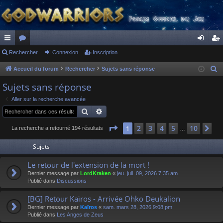
ac
Rechercher
or
Connexion
Inscription
on
ns
co
u
ne
cri
Accueil du forum
Rechercher
Sujets sans réponse
R
e
ur
m
xi
pti
Sujets sans réponse
c
ci
s
on
on
Aller sur la recherche avancée
h
Rechercher
Recherche avancée
s
e
r
Page
1
sur
10
2
3
4
5
10
1
Su
La recherche a retourné 194 résultats
…
c
Sujets
h
e
Le retour de l'extension de la mort !
r
Dernier message par
LordKraken
«
jeu. juil. 09, 2026 7:35 am
Publié dans
Discussions
[BG] Retour Kaïros - Arrivée Ohko Deukalion
Dernier message par
Kaïros
«
sam. mars 28, 2026 9:08 pm
Publié dans
Les Anges de Zeus