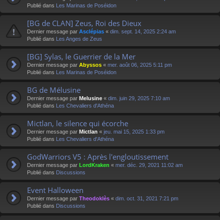
Publié dans
Les Marinas de Poséidon
[BG de CLAN] Zeus, Roi des Dieux
Dernier message par
Asclépias
«
dim. sept. 14, 2025 2:24 am
Publié dans
Les Anges de Zeus
[BG] Sylas, le Guerrier de la Mer
Dernier message par
Abyssos
«
mer. août 06, 2025 5:11 pm
Publié dans
Les Marinas de Poséidon
BG de Mélusine
Dernier message par
Melusine
«
dim. juin 29, 2025 7:10 am
Publié dans
Les Chevaliers d'Athéna
Mictlan, le silence qui écorche
Dernier message par
Mictlan
«
jeu. mai 15, 2025 1:33 pm
Publié dans
Les Chevaliers d'Athéna
GodWarriors V5 : Après l'engloutissement
Dernier message par
LordKraken
«
mer. déc. 29, 2021 11:02 am
Publié dans
Discussions
Event Halloween
Dernier message par
Theodoklès
«
dim. oct. 31, 2021 7:21 pm
Publié dans
Discussions