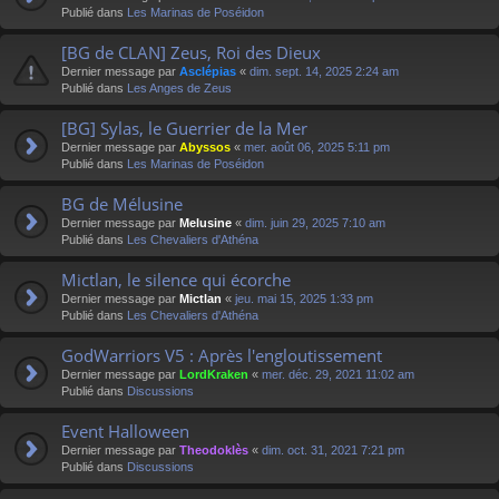
Publié dans
Les Marinas de Poséidon
[BG de CLAN] Zeus, Roi des Dieux
Dernier message par
Asclépias
«
dim. sept. 14, 2025 2:24 am
Publié dans
Les Anges de Zeus
[BG] Sylas, le Guerrier de la Mer
Dernier message par
Abyssos
«
mer. août 06, 2025 5:11 pm
Publié dans
Les Marinas de Poséidon
BG de Mélusine
Dernier message par
Melusine
«
dim. juin 29, 2025 7:10 am
Publié dans
Les Chevaliers d'Athéna
Mictlan, le silence qui écorche
Dernier message par
Mictlan
«
jeu. mai 15, 2025 1:33 pm
Publié dans
Les Chevaliers d'Athéna
GodWarriors V5 : Après l'engloutissement
Dernier message par
LordKraken
«
mer. déc. 29, 2021 11:02 am
Publié dans
Discussions
Event Halloween
Dernier message par
Theodoklès
«
dim. oct. 31, 2021 7:21 pm
Publié dans
Discussions