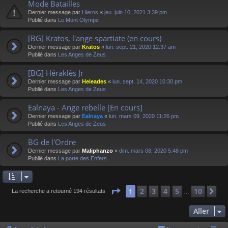
Mode Batailles
Dernier message par
Hieros
«
jeu. juin 10, 2021 3:39 pm
Publié dans
Le Mont Olympe
[BG] Kratos, l'ange spartiate (en cours)
Dernier message par
Kratos
«
lun. sept. 21, 2020 12:37 am
Publié dans
Les Anges de Zeus
[BG] Héraklès Jr
Dernier message par
Heleades
«
lun. sept. 14, 2020 10:30 pm
Publié dans
Les Anges de Zeus
Ealnaya - Ange rebelle [En cours]
Dernier message par
Ealnaya
«
lun. mars 09, 2020 11:26 pm
Publié dans
Les Anges de Zeus
BG de l'Ordre
Dernier message par
Maliphanzo
«
dim. mars 08, 2020 5:48 pm
Publié dans
La porte des Enfers
Page
1
sur
10
2
3
4
5
10
1
Su
La recherche a retourné 194 résultats
…
Aller