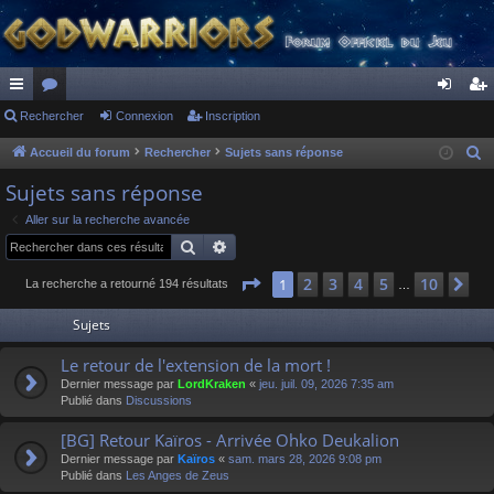
ac
Rechercher
or
Connexion
Inscription
on
ns
co
u
ne
cri
Accueil du forum
Rechercher
Sujets sans réponse
R
e
ur
m
xi
pti
Sujets sans réponse
c
ci
s
on
on
Aller sur la recherche avancée
h
Rechercher
Recherche avancée
s
e
r
Page
1
sur
10
2
3
4
5
10
1
Su
La recherche a retourné 194 résultats
…
c
Sujets
h
e
Le retour de l'extension de la mort !
r
Dernier message par
LordKraken
«
jeu. juil. 09, 2026 7:35 am
Publié dans
Discussions
[BG] Retour Kaïros - Arrivée Ohko Deukalion
Dernier message par
Kaïros
«
sam. mars 28, 2026 9:08 pm
Publié dans
Les Anges de Zeus