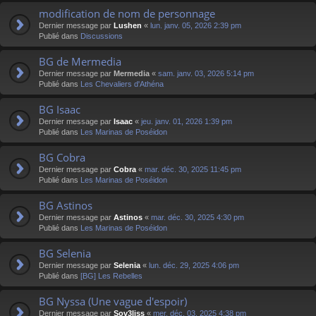
modification de nom de personnage
Dernier message par
Lushen
«
lun. janv. 05, 2026 2:39 pm
Publié dans
Discussions
BG de Mermedia
Dernier message par
Mermedia
«
sam. janv. 03, 2026 5:14 pm
Publié dans
Les Chevaliers d'Athéna
BG Isaac
Dernier message par
Isaac
«
jeu. janv. 01, 2026 1:39 pm
Publié dans
Les Marinas de Poséidon
BG Cobra
Dernier message par
Cobra
«
mar. déc. 30, 2025 11:45 pm
Publié dans
Les Marinas de Poséidon
BG Astinos
Dernier message par
Astinos
«
mar. déc. 30, 2025 4:30 pm
Publié dans
Les Marinas de Poséidon
BG Selenia
Dernier message par
Selenia
«
lun. déc. 29, 2025 4:06 pm
Publié dans
[BG] Les Rebelles
BG Nyssa (Une vague d'espoir)
Dernier message par
Sov3liss
«
mer. déc. 03, 2025 4:38 pm