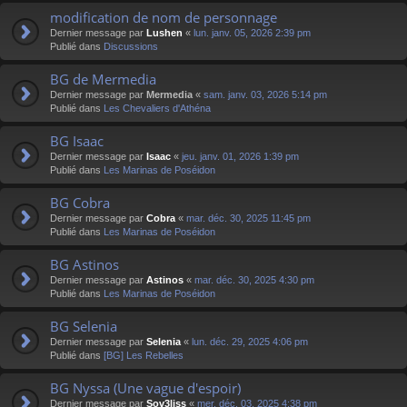
modification de nom de personnage
Dernier message par
Lushen
«
lun. janv. 05, 2026 2:39 pm
Publié dans
Discussions
BG de Mermedia
Dernier message par
Mermedia
«
sam. janv. 03, 2026 5:14 pm
Publié dans
Les Chevaliers d'Athéna
BG Isaac
Dernier message par
Isaac
«
jeu. janv. 01, 2026 1:39 pm
Publié dans
Les Marinas de Poséidon
BG Cobra
Dernier message par
Cobra
«
mar. déc. 30, 2025 11:45 pm
Publié dans
Les Marinas de Poséidon
BG Astinos
Dernier message par
Astinos
«
mar. déc. 30, 2025 4:30 pm
Publié dans
Les Marinas de Poséidon
BG Selenia
Dernier message par
Selenia
«
lun. déc. 29, 2025 4:06 pm
Publié dans
[BG] Les Rebelles
BG Nyssa (Une vague d'espoir)
Dernier message par
Sov3liss
«
mer. déc. 03, 2025 4:38 pm