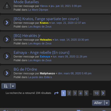
Mode Batailles
Dernier message par
Hieros
«
jeu. juin 10, 2021 3:39 pm
Publié dans
Le Mont Olympe
[BG] Kratos, l'ange spartiate (en cours)
Dernier message par
Kratos
«
lun. sept. 21, 2020 12:37 am
Publié dans
Les Anges de Zeus
[BG] Héraklès Jr
Dernier message par
Heleades
«
lun. sept. 14, 2020 10:30 pm
Publié dans
Les Anges de Zeus
Ealnaya - Ange rebelle [En cours]
Dernier message par
Ealnaya
«
lun. mars 09, 2020 11:26 pm
Publié dans
Les Anges de Zeus
BG de l'Ordre
Dernier message par
Maliphanzo
«
dim. mars 08, 2020 5:48 pm
Publié dans
La porte des Enfers
Page
1
sur
10
2
3
4
5
10
1
Su
La recherche a retourné 194 résultats
…
Aller