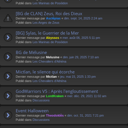
Publié dans
Les Marinas de Poséidon
[BG de CLAN] Zeus, Roi des Dieux
Dernier message par
Asclépias
«
dim. sept. 14, 2025 2:24 am
Publié dans
Les Anges de Zeus
[BG] Sylas, le Guerrier de la Mer
Dernier message par
Abyssos
«
mer. août 06, 2025 5:11 pm
Publié dans
Les Marinas de Poséidon
BG de Mélusine
Dernier message par
Melusine
«
dim. juin 29, 2025 7:10 am
Publié dans
Les Chevaliers d'Athéna
Mictlan, le silence qui écorche
Dernier message par
Mictlan
«
jeu. mai 15, 2025 1:33 pm
Publié dans
Les Chevaliers d'Athéna
GodWarriors V5 : Après l'engloutissement
Dernier message par
LordKraken
«
mer. déc. 29, 2021 11:02 am
Publié dans
Discussions
Event Halloween
Dernier message par
Theodoklès
«
dim. oct. 31, 2021 7:21 pm
Publié dans
Discussions