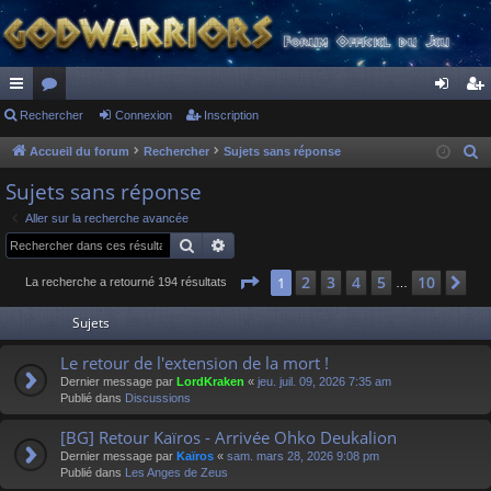
ac
Rechercher
or
Connexion
Inscription
on
ns
co
u
ne
cri
Accueil du forum
Rechercher
Sujets sans réponse
R
e
ur
m
xi
pti
Sujets sans réponse
c
ci
s
on
on
Aller sur la recherche avancée
h
Rechercher
Recherche avancée
s
e
r
Page
1
sur
10
2
3
4
5
10
1
Su
La recherche a retourné 194 résultats
…
c
Sujets
h
e
Le retour de l'extension de la mort !
r
Dernier message par
LordKraken
«
jeu. juil. 09, 2026 7:35 am
Publié dans
Discussions
[BG] Retour Kaïros - Arrivée Ohko Deukalion
Dernier message par
Kaïros
«
sam. mars 28, 2026 9:08 pm
Publié dans
Les Anges de Zeus