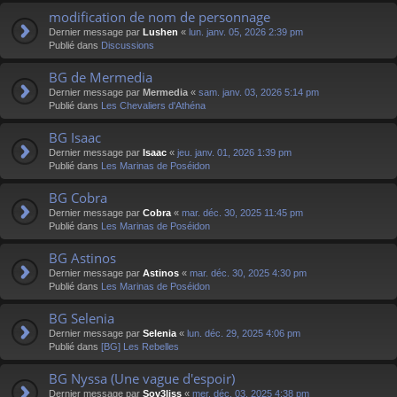
modification de nom de personnage
Dernier message par
Lushen
«
lun. janv. 05, 2026 2:39 pm
Publié dans
Discussions
BG de Mermedia
Dernier message par
Mermedia
«
sam. janv. 03, 2026 5:14 pm
Publié dans
Les Chevaliers d'Athéna
BG Isaac
Dernier message par
Isaac
«
jeu. janv. 01, 2026 1:39 pm
Publié dans
Les Marinas de Poséidon
BG Cobra
Dernier message par
Cobra
«
mar. déc. 30, 2025 11:45 pm
Publié dans
Les Marinas de Poséidon
BG Astinos
Dernier message par
Astinos
«
mar. déc. 30, 2025 4:30 pm
Publié dans
Les Marinas de Poséidon
BG Selenia
Dernier message par
Selenia
«
lun. déc. 29, 2025 4:06 pm
Publié dans
[BG] Les Rebelles
BG Nyssa (Une vague d'espoir)
Dernier message par
Sov3liss
«
mer. déc. 03, 2025 4:38 pm