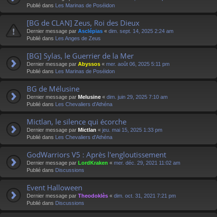
Publié dans
Les Marinas de Poséidon
[BG de CLAN] Zeus, Roi des Dieux
Dernier message par
Asclépias
«
dim. sept. 14, 2025 2:24 am
Publié dans
Les Anges de Zeus
[BG] Sylas, le Guerrier de la Mer
Dernier message par
Abyssos
«
mer. août 06, 2025 5:11 pm
Publié dans
Les Marinas de Poséidon
BG de Mélusine
Dernier message par
Melusine
«
dim. juin 29, 2025 7:10 am
Publié dans
Les Chevaliers d'Athéna
Mictlan, le silence qui écorche
Dernier message par
Mictlan
«
jeu. mai 15, 2025 1:33 pm
Publié dans
Les Chevaliers d'Athéna
GodWarriors V5 : Après l'engloutissement
Dernier message par
LordKraken
«
mer. déc. 29, 2021 11:02 am
Publié dans
Discussions
Event Halloween
Dernier message par
Theodoklès
«
dim. oct. 31, 2021 7:21 pm
Publié dans
Discussions