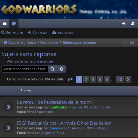
ac
Rechercher
or
Connexion
Inscription
on
ns
co
u
ne
cri
Accueil du forum
Rechercher
Sujets sans réponse
R
e
ur
m
xi
pti
Sujets sans réponse
c
ci
s
on
on
Aller sur la recherche avancée
h
Rechercher
Recherche avancée
s
e
r
Page
1
sur
10
2
3
4
5
10
1
Su
La recherche a retourné 194 résultats
…
c
Sujets
h
e
Le retour de l'extension de la mort !
r
Dernier message par
LordKraken
«
jeu. juil. 09, 2026 7:35 am
Publié dans
Discussions
[BG] Retour Kaïros - Arrivée Ohko Deukalion
Dernier message par
Kaïros
«
sam. mars 28, 2026 9:08 pm
Publié dans
Les Anges de Zeus