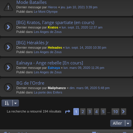
Mode Batailles
Dernier message par
Hieros
«
jeu. juin 10, 2021 3:39 pm
Publié dans
Le Mont Olympe
[BG] Kratos, l'ange spartiate (en cours)
Dernier message par
Kratos
«
lun. sept. 21, 2020 12:37 am
Publié dans
Les Anges de Zeus
[BG] Héraklès Jr
Dernier message par
Heleades
«
lun. sept. 14, 2020 10:30 pm
Publié dans
Les Anges de Zeus
Ealnaya - Ange rebelle [En cours]
Dernier message par
Ealnaya
«
lun. mars 09, 2020 11:26 pm
Publié dans
Les Anges de Zeus
BG de l'Ordre
Dernier message par
Maliphanzo
«
dim. mars 08, 2020 5:48 pm
Publié dans
La porte des Enfers
Page
1
sur
10
2
3
4
5
10
1
Su
La recherche a retourné 194 résultats
…
Aller