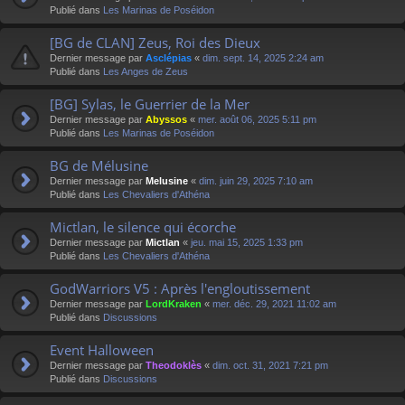
Publié dans
Les Marinas de Poséidon
[BG de CLAN] Zeus, Roi des Dieux
Dernier message par
Asclépias
«
dim. sept. 14, 2025 2:24 am
Publié dans
Les Anges de Zeus
[BG] Sylas, le Guerrier de la Mer
Dernier message par
Abyssos
«
mer. août 06, 2025 5:11 pm
Publié dans
Les Marinas de Poséidon
BG de Mélusine
Dernier message par
Melusine
«
dim. juin 29, 2025 7:10 am
Publié dans
Les Chevaliers d'Athéna
Mictlan, le silence qui écorche
Dernier message par
Mictlan
«
jeu. mai 15, 2025 1:33 pm
Publié dans
Les Chevaliers d'Athéna
GodWarriors V5 : Après l'engloutissement
Dernier message par
LordKraken
«
mer. déc. 29, 2021 11:02 am
Publié dans
Discussions
Event Halloween
Dernier message par
Theodoklès
«
dim. oct. 31, 2021 7:21 pm
Publié dans
Discussions