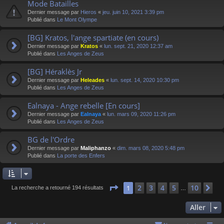
Mode Batailles
Dernier message par
Hieros
«
jeu. juin 10, 2021 3:39 pm
Publié dans
Le Mont Olympe
[BG] Kratos, l'ange spartiate (en cours)
Dernier message par
Kratos
«
lun. sept. 21, 2020 12:37 am
Publié dans
Les Anges de Zeus
[BG] Héraklès Jr
Dernier message par
Heleades
«
lun. sept. 14, 2020 10:30 pm
Publié dans
Les Anges de Zeus
Ealnaya - Ange rebelle [En cours]
Dernier message par
Ealnaya
«
lun. mars 09, 2020 11:26 pm
Publié dans
Les Anges de Zeus
BG de l'Ordre
Dernier message par
Maliphanzo
«
dim. mars 08, 2020 5:48 pm
Publié dans
La porte des Enfers
Page
1
sur
10
2
3
4
5
10
1
Su
La recherche a retourné 194 résultats
…
Aller