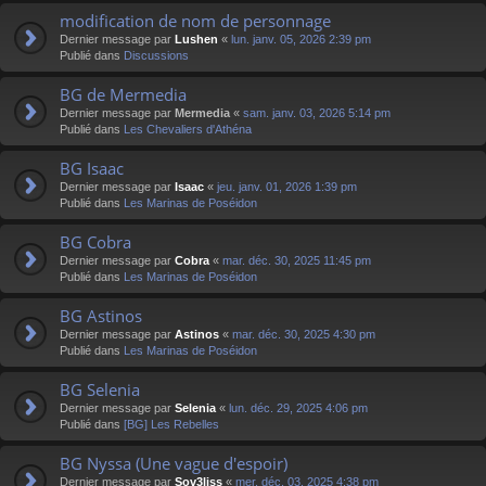
modification de nom de personnage
Dernier message par
Lushen
«
lun. janv. 05, 2026 2:39 pm
Publié dans
Discussions
BG de Mermedia
Dernier message par
Mermedia
«
sam. janv. 03, 2026 5:14 pm
Publié dans
Les Chevaliers d'Athéna
BG Isaac
Dernier message par
Isaac
«
jeu. janv. 01, 2026 1:39 pm
Publié dans
Les Marinas de Poséidon
BG Cobra
Dernier message par
Cobra
«
mar. déc. 30, 2025 11:45 pm
Publié dans
Les Marinas de Poséidon
BG Astinos
Dernier message par
Astinos
«
mar. déc. 30, 2025 4:30 pm
Publié dans
Les Marinas de Poséidon
BG Selenia
Dernier message par
Selenia
«
lun. déc. 29, 2025 4:06 pm
Publié dans
[BG] Les Rebelles
BG Nyssa (Une vague d'espoir)
Dernier message par
Sov3liss
«
mer. déc. 03, 2025 4:38 pm