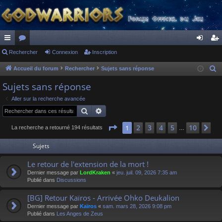
ac
Rechercher
or
Connexion
Inscription
on
ns
co
u
ne
cri
Accueil du forum
Rechercher
Sujets sans réponse
R
e
ur
m
xi
pti
Sujets sans réponse
c
ci
s
on
on
Aller sur la recherche avancée
h
Rechercher
Recherche avancée
s
e
r
Page
1
sur
10
2
3
4
5
10
1
Su
La recherche a retourné 194 résultats
…
c
Sujets
h
e
Le retour de l'extension de la mort !
r
Dernier message par
LordKraken
«
jeu. juil. 09, 2026 7:35 am
Publié dans
Discussions
[BG] Retour Kaïros - Arrivée Ohko Deukalion
Dernier message par
Kaïros
«
sam. mars 28, 2026 9:08 pm
Publié dans
Les Anges de Zeus