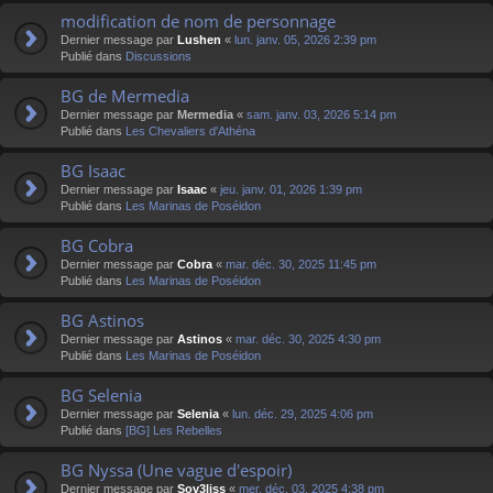
modification de nom de personnage
Dernier message par
Lushen
«
lun. janv. 05, 2026 2:39 pm
Publié dans
Discussions
BG de Mermedia
Dernier message par
Mermedia
«
sam. janv. 03, 2026 5:14 pm
Publié dans
Les Chevaliers d'Athéna
BG Isaac
Dernier message par
Isaac
«
jeu. janv. 01, 2026 1:39 pm
Publié dans
Les Marinas de Poséidon
BG Cobra
Dernier message par
Cobra
«
mar. déc. 30, 2025 11:45 pm
Publié dans
Les Marinas de Poséidon
BG Astinos
Dernier message par
Astinos
«
mar. déc. 30, 2025 4:30 pm
Publié dans
Les Marinas de Poséidon
BG Selenia
Dernier message par
Selenia
«
lun. déc. 29, 2025 4:06 pm
Publié dans
[BG] Les Rebelles
BG Nyssa (Une vague d'espoir)
Dernier message par
Sov3liss
«
mer. déc. 03, 2025 4:38 pm