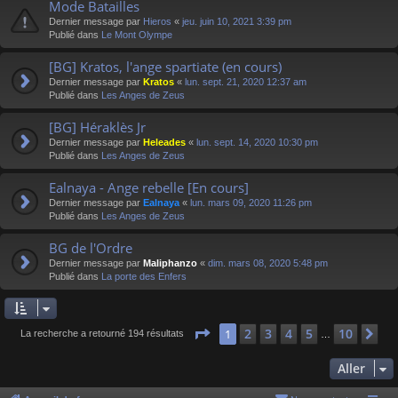
Mode Batailles
Dernier message par
Hieros
«
jeu. juin 10, 2021 3:39 pm
Publié dans
Le Mont Olympe
[BG] Kratos, l'ange spartiate (en cours)
Dernier message par
Kratos
«
lun. sept. 21, 2020 12:37 am
Publié dans
Les Anges de Zeus
[BG] Héraklès Jr
Dernier message par
Heleades
«
lun. sept. 14, 2020 10:30 pm
Publié dans
Les Anges de Zeus
Ealnaya - Ange rebelle [En cours]
Dernier message par
Ealnaya
«
lun. mars 09, 2020 11:26 pm
Publié dans
Les Anges de Zeus
BG de l'Ordre
Dernier message par
Maliphanzo
«
dim. mars 08, 2020 5:48 pm
Publié dans
La porte des Enfers
Page
1
sur
10
2
3
4
5
10
1
Su
La recherche a retourné 194 résultats
…
Aller