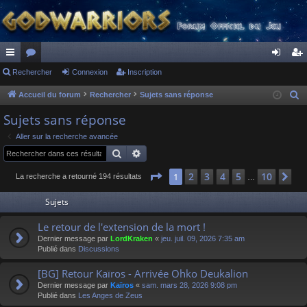
ac
Rechercher
or
Connexion
Inscription
on
ns
co
u
ne
cri
Accueil du forum
Rechercher
Sujets sans réponse
R
e
ur
m
xi
pti
Sujets sans réponse
c
ci
s
on
on
Aller sur la recherche avancée
h
Rechercher
Recherche avancée
s
e
r
Page
1
sur
10
2
3
4
5
10
1
Su
La recherche a retourné 194 résultats
…
c
Sujets
h
e
Le retour de l'extension de la mort !
r
Dernier message par
LordKraken
«
jeu. juil. 09, 2026 7:35 am
Publié dans
Discussions
[BG] Retour Kaïros - Arrivée Ohko Deukalion
Dernier message par
Kaïros
«
sam. mars 28, 2026 9:08 pm
Publié dans
Les Anges de Zeus