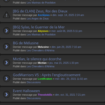
Publié dans
Les Marinas de Poséidon
[BG de CLAN] Zeus, Roi des Dieux
Dernier message par
Asclépias
«
dim. sept. 14, 2025 2:24 am
Publié dans
Les Anges de Zeus
[BG] Sylas, le Guerrier de la Mer
Dernier message par
Abyssos
«
mer. août 06, 2025 5:11 pm
Publié dans
Les Marinas de Poséidon
BG de Mélusine
Dernier message par
Melusine
«
dim. juin 29, 2025 7:10 am
Publié dans
Les Chevaliers d'Athéna
Mictlan, le silence qui écorche
Dernier message par
Mictlan
«
jeu. mai 15, 2025 1:33 pm
Publié dans
Les Chevaliers d'Athéna
GodWarriors V5 : Après l'engloutissement
Dernier message par
LordKraken
«
mer. déc. 29, 2021 11:02 am
Publié dans
Discussions
Event Halloween
Dernier message par
Theodoklès
«
dim. oct. 31, 2021 7:21 pm
Publié dans
Discussions