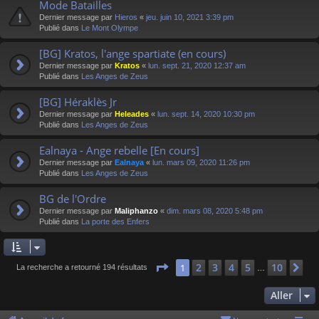
Mode Batailles
Dernier message par
Hieros
«
jeu. juin 10, 2021 3:39 pm
Publié dans
Le Mont Olympe
[BG] Kratos, l'ange spartiate (en cours)
Dernier message par
Kratos
«
lun. sept. 21, 2020 12:37 am
Publié dans
Les Anges de Zeus
[BG] Héraklès Jr
Dernier message par
Heleades
«
lun. sept. 14, 2020 10:30 pm
Publié dans
Les Anges de Zeus
Ealnaya - Ange rebelle [En cours]
Dernier message par
Ealnaya
«
lun. mars 09, 2020 11:26 pm
Publié dans
Les Anges de Zeus
BG de l'Ordre
Dernier message par
Maliphanzo
«
dim. mars 08, 2020 5:48 pm
Publié dans
La porte des Enfers
Page
1
sur
10
2
3
4
5
10
1
Su
La recherche a retourné 194 résultats
…
Aller