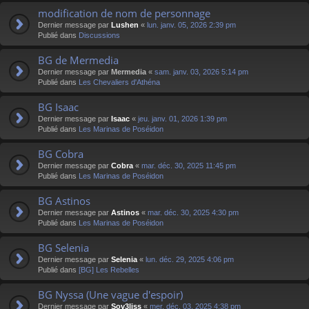
modification de nom de personnage
Dernier message par
Lushen
«
lun. janv. 05, 2026 2:39 pm
Publié dans
Discussions
BG de Mermedia
Dernier message par
Mermedia
«
sam. janv. 03, 2026 5:14 pm
Publié dans
Les Chevaliers d'Athéna
BG Isaac
Dernier message par
Isaac
«
jeu. janv. 01, 2026 1:39 pm
Publié dans
Les Marinas de Poséidon
BG Cobra
Dernier message par
Cobra
«
mar. déc. 30, 2025 11:45 pm
Publié dans
Les Marinas de Poséidon
BG Astinos
Dernier message par
Astinos
«
mar. déc. 30, 2025 4:30 pm
Publié dans
Les Marinas de Poséidon
BG Selenia
Dernier message par
Selenia
«
lun. déc. 29, 2025 4:06 pm
Publié dans
[BG] Les Rebelles
BG Nyssa (Une vague d'espoir)
Dernier message par
Sov3liss
«
mer. déc. 03, 2025 4:38 pm