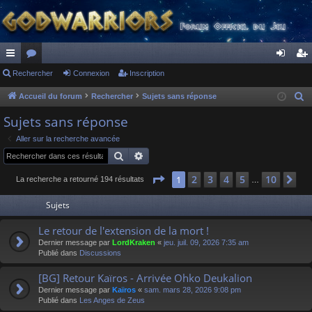
ac
Rechercher
or
Connexion
Inscription
on
ns
co
u
ne
cri
Accueil du forum
Rechercher
Sujets sans réponse
R
e
ur
m
xi
pti
Sujets sans réponse
c
ci
s
on
on
Aller sur la recherche avancée
h
Rechercher
Recherche avancée
s
e
r
Page
1
sur
10
2
3
4
5
10
1
Su
La recherche a retourné 194 résultats
…
c
Sujets
h
e
Le retour de l'extension de la mort !
r
Dernier message par
LordKraken
«
jeu. juil. 09, 2026 7:35 am
Publié dans
Discussions
[BG] Retour Kaïros - Arrivée Ohko Deukalion
Dernier message par
Kaïros
«
sam. mars 28, 2026 9:08 pm
Publié dans
Les Anges de Zeus