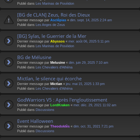
Publié dans
Les Marinas de Poséidon
[BG de CLAN] Zeus, Roi des Dieux
Dernier message par
Asclépias
«
dim. sept. 14, 2025 2:24 am
Publié dans
Les Anges de Zeus
[BG] Sylas, le Guerrier de la Mer
Dernier message par
Abyssos
«
mer. août 06, 2025 5:11 pm
Publié dans
Les Marinas de Poséidon
BG de Mélusine
Dernier message par
Melusine
«
dim. juin 29, 2025 7:10 am
Publié dans
Les Chevaliers d'Athéna
Mictlan, le silence qui écorche
Dernier message par
Mictlan
«
jeu. mai 15, 2025 1:33 pm
Publié dans
Les Chevaliers d'Athéna
GodWarriors V5 : Après l'engloutissement
Dernier message par
LordKraken
«
mer. déc. 29, 2021 11:02 am
Publié dans
Discussions
Event Halloween
Dernier message par
Theodoklès
«
dim. oct. 31, 2021 7:21 pm
Publié dans
Discussions