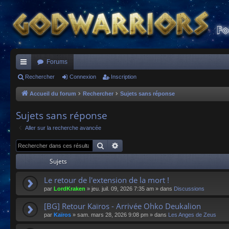
Forums
ac
Rechercher
Connexion
Inscription
co
Accueil du forum
Rechercher
Sujets sans réponse
ur
Sujets sans réponse
ci
Aller sur la recherche avancée
s
Rechercher
Recherche avancée
Sujets
Le retour de l'extension de la mort !
par
LordKraken
»
jeu. juil. 09, 2026 7:35 am
» dans
Discussions
[BG] Retour Kaïros - Arrivée Ohko Deukalion
par
Kaïros
»
sam. mars 28, 2026 9:08 pm
» dans
Les Anges de Zeus