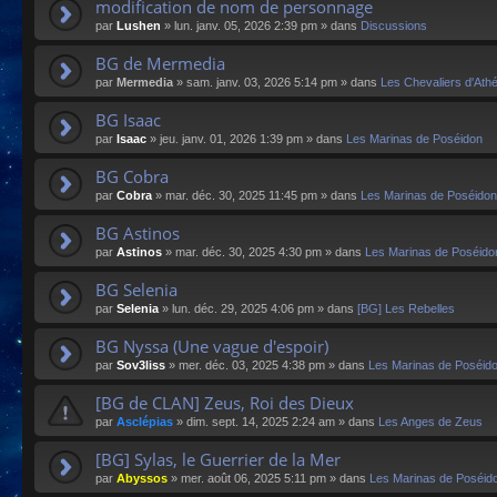
modification de nom de personnage
par
Lushen
»
lun. janv. 05, 2026 2:39 pm
» dans
Discussions
BG de Mermedia
par
Mermedia
»
sam. janv. 03, 2026 5:14 pm
» dans
Les Chevaliers d'Ath
BG Isaac
par
Isaac
»
jeu. janv. 01, 2026 1:39 pm
» dans
Les Marinas de Poséidon
BG Cobra
par
Cobra
»
mar. déc. 30, 2025 11:45 pm
» dans
Les Marinas de Poséidon
BG Astinos
par
Astinos
»
mar. déc. 30, 2025 4:30 pm
» dans
Les Marinas de Poséido
BG Selenia
par
Selenia
»
lun. déc. 29, 2025 4:06 pm
» dans
[BG] Les Rebelles
BG Nyssa (Une vague d'espoir)
par
Sov3liss
»
mer. déc. 03, 2025 4:38 pm
» dans
Les Marinas de Poséid
[BG de CLAN] Zeus, Roi des Dieux
par
Asclépias
»
dim. sept. 14, 2025 2:24 am
» dans
Les Anges de Zeus
[BG] Sylas, le Guerrier de la Mer
par
Abyssos
»
mer. août 06, 2025 5:11 pm
» dans
Les Marinas de Poséid