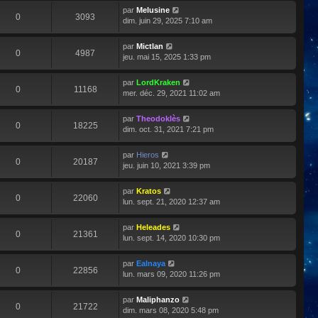
par
Melusine
0
3093
dim. juin 29, 2025 7:10 am
par
Mictlan
0
4987
jeu. mai 15, 2025 1:33 pm
par
LordKraken
0
11168
mer. déc. 29, 2021 11:02 am
par
Theodoklès
0
18225
dim. oct. 31, 2021 7:21 pm
par
Hieros
0
20187
jeu. juin 10, 2021 3:39 pm
par
Kratos
0
22060
lun. sept. 21, 2020 12:37 am
par
Heleades
0
21361
lun. sept. 14, 2020 10:30 pm
par
Ealnaya
0
22856
lun. mars 09, 2020 11:26 pm
par
Maliphanzo
0
21722
dim. mars 08, 2020 5:48 pm