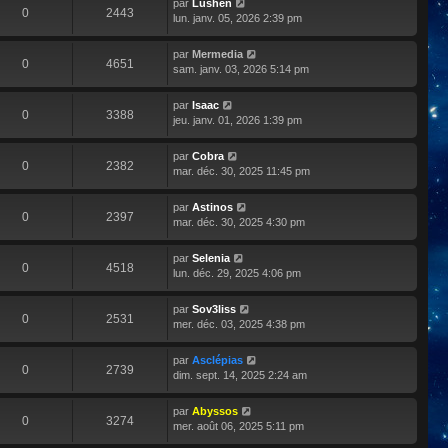
par
Lushen
0
2443
lun. janv. 05, 2026 2:39 pm
par
Mermedia
0
4651
sam. janv. 03, 2026 5:14 pm
par
Isaac
0
3388
jeu. janv. 01, 2026 1:39 pm
par
Cobra
0
2382
mar. déc. 30, 2025 11:45 pm
par
Astinos
0
2397
mar. déc. 30, 2025 4:30 pm
par
Selenia
0
4518
lun. déc. 29, 2025 4:06 pm
par
Sov3liss
0
2531
mer. déc. 03, 2025 4:38 pm
par
Asclépias
0
2739
dim. sept. 14, 2025 2:24 am
par
Abyssos
0
3274
mer. août 06, 2025 5:11 pm