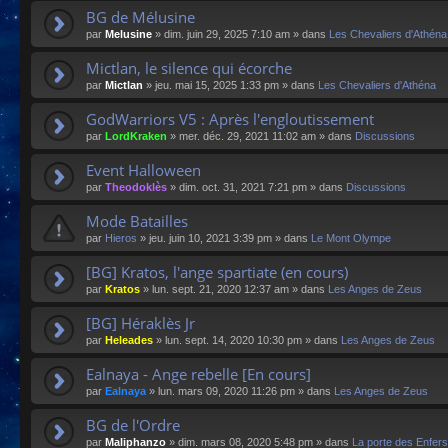
BG de Mélusine
par
Melusine
»
dim. juin 29, 2025 7:10 am
» dans
Les Chevaliers d'Athéna
Mictlan, le silence qui écorche
par
Mictlan
»
jeu. mai 15, 2025 1:33 pm
» dans
Les Chevaliers d'Athéna
GodWarriors V5 : Après l'engloutissement
par
LordKraken
»
mer. déc. 29, 2021 11:02 am
» dans
Discussions
Event Halloween
par
Theodoklès
»
dim. oct. 31, 2021 7:21 pm
» dans
Discussions
Mode Batailles
par
Hieros
»
jeu. juin 10, 2021 3:39 pm
» dans
Le Mont Olympe
[BG] Kratos, l'ange spartiate (en cours)
par
Kratos
»
lun. sept. 21, 2020 12:37 am
» dans
Les Anges de Zeus
[BG] Héraklès Jr
par
Heleades
»
lun. sept. 14, 2020 10:30 pm
» dans
Les Anges de Zeus
Ealnaya - Ange rebelle [En cours]
par
Ealnaya
»
lun. mars 09, 2020 11:26 pm
» dans
Les Anges de Zeus
BG de l'Ordre
par
Maliphanzo
»
dim. mars 08, 2020 5:48 pm
» dans
La porte des Enfers