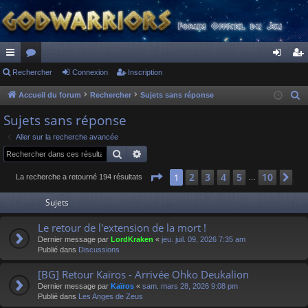
ac
Rechercher
or
Connexion
Inscription
on
ns
co
u
ne
cri
Accueil du forum
Rechercher
Sujets sans réponse
R
e
ur
m
xi
pti
Sujets sans réponse
c
ci
s
on
on
Aller sur la recherche avancée
h
Rechercher
Recherche avancée
s
e
r
Page
1
sur
10
2
3
4
5
10
1
Su
La recherche a retourné 194 résultats
…
c
Sujets
h
e
Le retour de l'extension de la mort !
r
Dernier message par
LordKraken
«
jeu. juil. 09, 2026 7:35 am
Publié dans
Discussions
[BG] Retour Kaïros - Arrivée Ohko Deukalion
Dernier message par
Kaïros
«
sam. mars 28, 2026 9:08 pm
Publié dans
Les Anges de Zeus