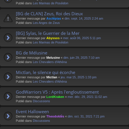
Publié dans
Les Marinas de Poséidon
[BG de CLAN] Zeus, Roi des Dieux
Dernier message par
Asclépias
«
dim. sept. 14, 2025 2:24 am
Publié dans
Les Anges de Zeus
[BG] Sylas, le Guerrier de la Mer
Dernier message par
Abyssos
«
mer. août 06, 2025 5:11 pm
Publié dans
Les Marinas de Poséidon
BG de Mélusine
Dernier message par
Melusine
«
dim. juin 29, 2025 7:10 am
Publié dans
Les Chevaliers d'Athéna
Mictlan, le silence qui écorche
Dernier message par
Mictlan
«
jeu. mai 15, 2025 1:33 pm
Publié dans
Les Chevaliers d'Athéna
GodWarriors V5 : Après l'engloutissement
Dernier message par
LordKraken
«
mer. déc. 29, 2021 11:02 am
Publié dans
Discussions
Event Halloween
Dernier message par
Theodoklès
«
dim. oct. 31, 2021 7:21 pm
Publié dans
Discussions