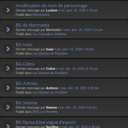
modification de nom de personnage
Dernier message par
Lushen
«
lun. janv. 05, 2026 2:39 pm
Publié dans
Discussions
BG de Mermedia
Dernier message par
Mermedia
«
sam. janv. 03, 2026 5:14 pm
Publié dans
Les Chevaliers d'Athéna
BG Isaac
Dernier message par
Isaac
«
jeu. janv. 01, 2026 1:39 pm
Publié dans
Les Marinas de Poséidon
BG Cobra
Dernier message par
Cobra
«
mar. déc. 30, 2025 11:45 pm
Publié dans
Les Marinas de Poséidon
BG Astinos
Dernier message par
Astinos
«
mar. déc. 30, 2025 4:30 pm
Publié dans
Les Marinas de Poséidon
BG Selenia
Dernier message par
Selenia
«
lun. déc. 29, 2025 4:06 pm
Publié dans
[BG] Les Rebelles
BG Nyssa (Une vague d'espoir)
Dernier message par
Sov3liss
«
mer. déc. 03, 2025 4:38 pm