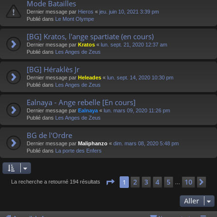
Mode Batailles
Dernier message par
Hieros
«
jeu. juin 10, 2021 3:39 pm
Publié dans
Le Mont Olympe
[BG] Kratos, l'ange spartiate (en cours)
Dernier message par
Kratos
«
lun. sept. 21, 2020 12:37 am
Publié dans
Les Anges de Zeus
[BG] Héraklès Jr
Dernier message par
Heleades
«
lun. sept. 14, 2020 10:30 pm
Publié dans
Les Anges de Zeus
Ealnaya - Ange rebelle [En cours]
Dernier message par
Ealnaya
«
lun. mars 09, 2020 11:26 pm
Publié dans
Les Anges de Zeus
BG de l'Ordre
Dernier message par
Maliphanzo
«
dim. mars 08, 2020 5:48 pm
Publié dans
La porte des Enfers
Page
1
sur
10
2
3
4
5
10
1
Su
La recherche a retourné 194 résultats
…
Aller